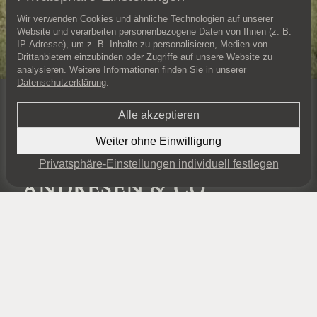
Wir verwenden Cookies und ähnliche Technologien auf unserer
Website und verarbeiten personenbezogene Daten von Ihnen (z. B.
IP-Adresse), um z. B. Inhalte zu personalisieren, Medien von
Drittanbietern einzubinden oder Zugriffe auf unsere Website zu
analysieren. Weitere Informationen finden Sie in unserer
Datenschutzerklärung
.
Erfahren Sie mehr zu diesem Objekt und vereinbaren Sie einen
persönlichen Besichtigungstermin.
Alle akzeptieren
KONTAKT AUFNEHMEN
Weiter ohne Einwilligung
Privatsphäre-Einstellungen individuell festlegen
EXPOSÉ PER WHATSAPP ANFORDERN
ANDRESEN & CO.
IMMOBILIEN GMBH
Büro Sylt
Bismarckstraße 7, 25980 Sylt
+49 4651 467 94 44