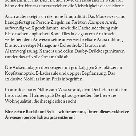
Schlafzimmer mit Bad en Suite sowie ein zusätzlicher Raum für
Kino oder Fitness unterstreichen die Vielseitigkeit dieser Ebene.
Auch außen zeigt sich die hohe Bauqualität: Das Mauerwerk aus
handgefertigten Persch-Ziegeln im Farbton
Kampen Antik
,
aufwendig weiß geschlämmt, sowie die Dacheindeckung mit
historischen englischen Roof-Tiles in elegantem Anthrazit
verleihen dem Anwesen seine unverwechselbare Ausstrahlung.
Die hochwertige Mahagoni-/Eichenholz-Haustür mit
Alarmverglasung, Kamera und edlen Dauby-Drückergarnituren
rundet das stilvolle Gesamtbild ab.
Die Außenanlagen überzeugen mit großzügigen Stellplätzen in
Kopfsteinoptik, E-Ladesäule und üppiger Bepflanzung. Das
exklusive Mobiliar ist im Preis inbegriffen.
In unmittelbarer Nähe zum Weststrand, dem Dorfteich und dem
historischen Hühnengrab Denghoog genießen Sie hier eine
Wohnqualität, die ihresgleichen sucht.
Eine echte Rarität auf Sylt – wir freuen uns, Ihnen dieses exklusive
Anwesen persönlich zu präsentieren!