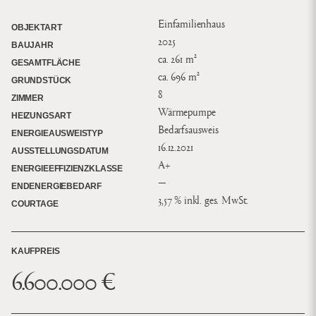
Einfamilienhaus
OBJEKTART
2025
BAUJAHR
ca. 261 m²
GESAMTFLÄCHE
ca. 696 m²
GRUNDSTÜCK
8
ZIMMER
Wärmepumpe
HEIZUNGSART
Bedarfsausweis
ENERGIEAUSWEISTYP
16.12.2021
AUSSTELLUNGSDATUM
A+
ENERGIEEFFIZIENZKLASSE
—
ENDENERGIEBEDARF
3,57 % inkl. ges. MwSt.
COURTAGE
KAUFPREIS
6.600.000 €