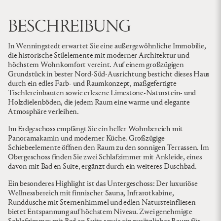
BESCHREIBUNG
In Wenningstedt erwartet Sie eine außergewöhnliche Immobilie,
die historische Stilelemente mit moderner Architektur und
höchstem Wohnkomfort vereint. Auf einem großzügigen
Grundstück in bester Nord-Süd-Ausrichtung besticht dieses Haus
durch ein edles Farb- und Raumkonzept, maßgefertigte
Tischlereinbauten sowie erlesene Limestone-Naturstein- und
Holzdielenböden, die jedem Raum eine warme und elegante
Atmosphäre verleihen.
Im Erdgeschoss empfängt Sie ein heller Wohnbereich mit
Panoramakamin und moderner Küche. Großzügige
Schiebeelemente öffnen den Raum zu den sonnigen Terrassen. Im
Obergeschoss finden Sie zwei Schlafzimmer mit Ankleide, eines
davon mit Bad en Suite, ergänzt durch ein weiteres Duschbad.
Ein besonderes Highlight ist das Untergeschoss: Der luxuriöse
Wellnessbereich mit finnischer Sauna, Infrarotkabine,
Runddusche mit Sternenhimmel und edlen Natursteinfliesen
bietet Entspannung auf höchstem Niveau. Zwei genehmigte