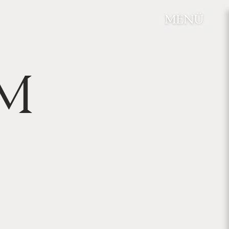
MENÜ
UM