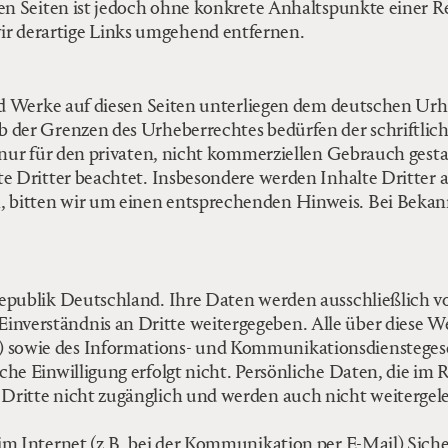
ten Seiten ist jedoch ohne konkrete Anhaltspunkte einer R
r derartige Links umgehend entfernen.
nd Werke auf diesen Seiten unterliegen dem deutschen Urh
b der Grenzen des Urheberrechtes bedürfen der schriftlic
 nur für den privaten, nicht kommerziellen Gebrauch gestat
e Dritter beachtet. Insbesondere werden Inhalte Dritter a
 bitten wir um einen entsprechenden Hinweis. Bei Beka
republik Deutschland. Ihre Daten werden ausschließlich v
nverständnis an Dritte weitergegeben. Alle über diese W
 sowie des Informations- und Kommunikationsdienstegese
che Einwilligung erfolgt nicht. Persönliche Daten, die im
Dritte nicht zugänglich und werden auch nicht weitergele
im Internet (z.B. bei der Kommunikation per E-Mail) Sich