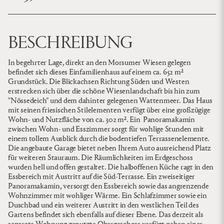
BESCHREIBUNG
In begehrter Lage, direkt an den Morsumer Wiesen gelegen
befindet sich dieses Einfamilienhaus auf einem ca. 652 m²
Grundstück. Die Blickachsen Richtung Süden und Westen
erstrecken sich über die schöne Wiesenlandschaft bis hin zum
"Nössedeich" und dem dahinter gelegenen Wattenmeer. Das Haus
mit seinen friesischen Stilelementen verfügt über eine großzügige
Wohn- und Nutzfläche von ca. 302 m². Ein Panoramakamin
zwischen Wohn- und Esszimmer sorgt für wohlige Stunden mit
einem tollem Ausblick durch die bodentiefen Terrassenelemente.
Die angebaute Garage bietet neben Ihrem Auto ausreichend Platz
für weiteren Stauraum. Die Räumlichkeiten im Erdgeschoss
wurden hell und offen gestaltet. Die halboffenen Küche ragt in den
Essbereich mit Austritt auf die Süd-Terrasse. Ein zweiseitiger
Panoramakamin, versorgt den Essbereich sowie das angrenzende
Wohnzimmer mit wohliger Wärme. Ein Schlafzimmer sowie ein
Duschbad und ein weiterer Austritt in den westlichen Teil des
Gartens befindet sich ebenfalls auf dieser Ebene. Das derzeit als