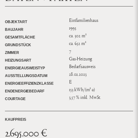
Einfamilienhaus
OBJEKTART
1993
BAUJAHR
ca. 302 m²
GESAMTFLÄCHE
ca. 652 m²
GRUNDSTÜCK
7
ZIMMER
Gas-Heizung
HEIZUNGSART
Bedarfsausweis
ENERGIEAUSWEISTYP
28.02.2023
AUSSTELLUNGSDATUM
E
ENERGIEEFFIZIENZKLASSE
153 kWh/(m²·a)
ENDENERGIEBEDARF
3,57 % inkl. MwSt.
COURTAGE
KAUFPREIS
2.695.000 €