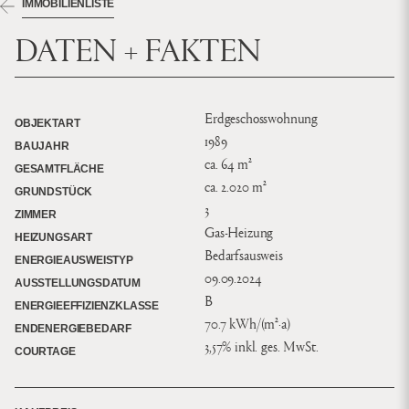
IMMOBILIENLISTE
DATEN + FAKTEN
Erdgeschosswohnung
OBJEKTART
1989
BAUJAHR
ca. 64 m²
GESAMTFLÄCHE
ca. 2.020 m²
GRUNDSTÜCK
3
ZIMMER
Gas-Heizung
HEIZUNGSART
Bedarfsausweis
ENERGIEAUSWEISTYP
09.09.2024
AUSSTELLUNGSDATUM
B
ENERGIEEFFIZIENZKLASSE
70.7 kWh/(m²·a)
ENDENERGIEBEDARF
3,57% inkl. ges. MwSt.
COURTAGE