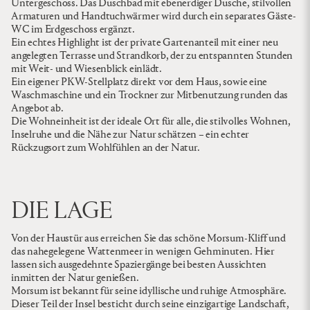
Untergeschoss. Das Duschbad mit ebenerdiger Dusche, stilvollen
Armaturen und Handtuchwärmer wird durch ein separates Gäste-
WC im Erdgeschoss ergänzt.
Ein echtes Highlight ist der private Gartenanteil mit einer neu
angelegten Terrasse und Strandkorb, der zu entspannten Stunden
mit Weit- und Wiesenblick einlädt.
Ein eigener PKW-Stellplatz direkt vor dem Haus, sowie eine
Waschmaschine und ein Trockner zur Mitbenutzung runden das
Angebot ab.
Die Wohneinheit ist der ideale Ort für alle, die stilvolles Wohnen,
Inselruhe und die Nähe zur Natur schätzen – ein echter
Rückzugsort zum Wohlfühlen an der Natur.
DIE LAGE
Von der Haustür aus erreichen Sie das schöne Morsum-Kliff und
das nahegelegene Wattenmeer in wenigen Gehminuten. Hier
lassen sich ausgedehnte Spaziergänge bei besten Aussichten
inmitten der Natur genießen.
Morsum ist bekannt für seine idyllische und ruhige Atmosphäre.
Dieser Teil der Insel besticht durch seine einzigartige Landschaft,