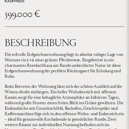
KAUFPREIS
599.000 €
BESCHREIBUNG
Die stilvolle Erdgeschosswohnung liegt in absolut ruhiger Lage von
Morsum vis à vis einer grünen Pferdewiese. Eingebettet in ein
charmantes Reetdachhaus am Rande unberührter Natur ist diese
Erdgeschosswohnung der perfekte Rückzugsort für Erholung und
Ruhe.
Beim Betreten der Wohnung lässt sich der schöne Ausblick auf die
Wiesen direkt einfangen. Ein heller Wohnbereich mit offenem
Kamin sorgt für eine behagliche Atmosphäre an kühleren Tagen,
während große Fenster einen freien Blick ins Grüne gewähren. Die
Einbauküche mit Cerankochfeld, Backofen, Geschirrspüler und
Kaffeemaschine fügt sich in den offenen Wohn- und Essbereich ein
– ideal für genussvolle Kochabende in gemütlicher Runde.Zwei
weitere Räume zur individuellen Nutzung befinden sich im